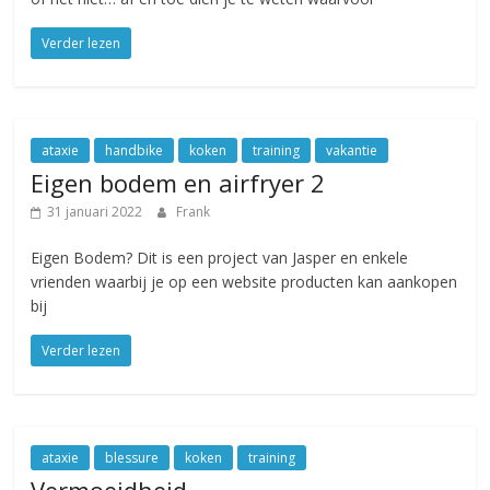
Verder lezen
ataxie
handbike
koken
training
vakantie
Eigen bodem en airfryer 2
31 januari 2022
Frank
Eigen Bodem? Dit is een project van Jasper en enkele
vrienden waarbij je op een website producten kan aankopen
bij
Verder lezen
ataxie
blessure
koken
training
Vermoeidheid