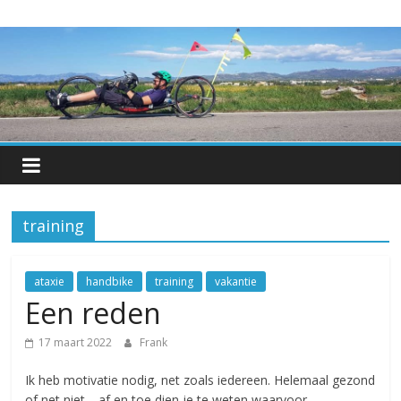
Skip
Hetkan.be
to
content
Over-
leven
met
een
progressieve
spierziekte
training
ataxie
handbike
training
vakantie
Een reden
17 maart 2022
Frank
Ik heb motivatie nodig, net zoals iedereen. Helemaal gezond
of net niet… af en toe dien je te weten waarvoor