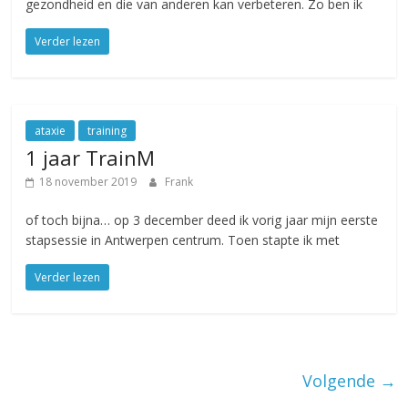
gezondheid en die van anderen kan verbeteren. Zo ben ik
Verder lezen
ataxie
training
1 jaar TrainM
18 november 2019
Frank
of toch bijna… op 3 december deed ik vorig jaar mijn eerste
stapsessie in Antwerpen centrum. Toen stapte ik met
Verder lezen
Volgende →