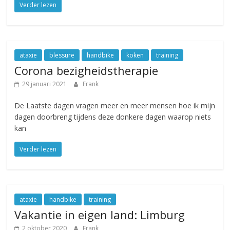
Verder lezen
ataxie
blessure
handbike
koken
training
Corona bezigheidstherapie
29 januari 2021
Frank
De Laatste dagen vragen meer en meer mensen hoe ik mijn
dagen doorbreng tijdens deze donkere dagen waarop niets
kan
Verder lezen
ataxie
handbike
training
Vakantie in eigen land: Limburg
2 oktober 2020
Frank