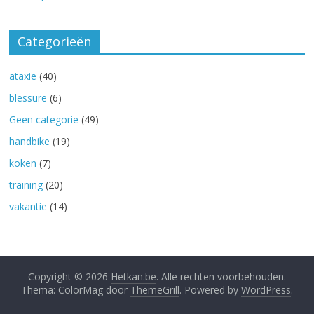
Categorieën
ataxie
(40)
blessure
(6)
Geen categorie
(49)
handbike
(19)
koken
(7)
training
(20)
vakantie
(14)
Copyright © 2026
Hetkan.be
. Alle rechten voorbehouden.
Thema: ColorMag door
ThemeGrill
. Powered by
WordPress
.