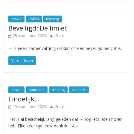
ataxie
koken
training
Beveiligd: De limiet
25 september 2023
Frank
Er is geen samenvatting, omdat dit een beveiligd bericht is.
Verder lezen
ataxie
handbike
training
vakantie
Eindelijk…
13 september 2023
Frank
Het is al belachelijk lang geleden dat ik nog iets laten horen
heb. Elke keer opnieuw denk ik : “Als