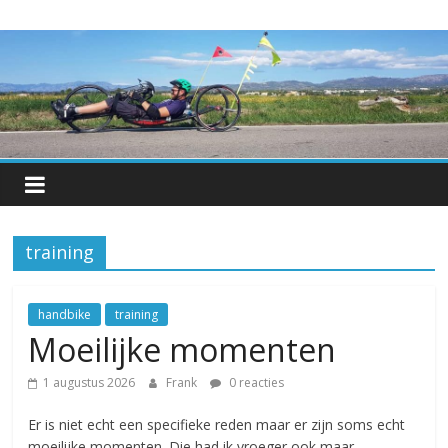
Skip
Hetkan.be
to
content
Over-
leven
met
een
progressieve
spierziekte
training
handbike
training
Moeilijke momenten
1 augustus 2026
Frank
0 reacties
Er is niet echt een specifieke reden maar er zijn soms echt
moeilijke momenten. Die had ik vroeger ook maar