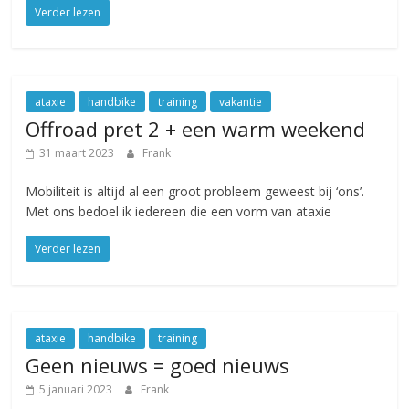
Verder lezen
ataxie
handbike
training
vakantie
Offroad pret 2 + een warm weekend
31 maart 2023
Frank
Mobiliteit is altijd al een groot probleem geweest bij ‘ons’.
Met ons bedoel ik iedereen die een vorm van ataxie
Verder lezen
ataxie
handbike
training
Geen nieuws = goed nieuws
5 januari 2023
Frank