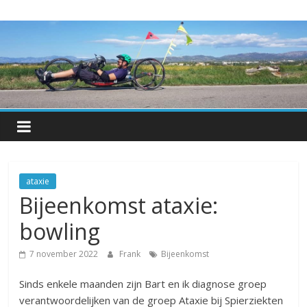
Skip
Hetkan.be
to
content
Over-
leven
met
een
progressieve
spierziekte
ataxie
Bijeenkomst ataxie:
bowling
7 november 2022
Frank
Bijeenkomst
Sinds enkele maanden zijn Bart en ik diagnose groep
verantwoordelijken van de groep Ataxie bij Spierziekten