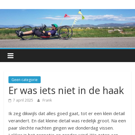
Skip
Hetkan.be
to
content
Over-
leven
met
een
progressieve
spierziekte
Geen categorie
Er was iets niet in de haak
7 april 2025
Frank
Ik zeg dikwijls dat alles goed gaat, tot er een klein detail
verandert. En dat kleine detail was redelijk groot. Na een
paar slechte nachten gingen we donderdag vissen.
Lekker in het zonnetje en zonder wind. We zaten aan