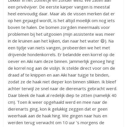
een privévijver. De eerste karper vangen is meestal
heel eenvoudig daar. Maar als de vissen merken dat er
op hen gejaagd wordt, is het altijd moeilijk om nog iets
boven te halen. De bomen zorgden meermaals voor
problemen bij het uitgooien (mijn assistente was meer
in de kruinen aan het kijken, dan naar het water 😄). Na
een tijdje van niets vangen, probeerden we het met
drijvende hondenkorrels. Er belandde een korrel op de
oever en Aiki nam deze binnen. Jammerlijk genoeg hing
de korrel nog aan de vislijn. Ik stelde direct voor om de
draad af te knippen en aan Aiki haar tuigje te binden,
zodat ze de haak niet dieper kon binnen slikken. Ik bleef
achter terwijl ze snel naar de dierenarts gebracht werd.
Daar bleek de haak al redelijk diep te zitten (namelijk 40
cm). Toen ik weer opgehaald werd en mee naar de
dierenarts ging, kon ik gelukkig zeggen dat er geen
weerhaak aan de haak hing. We gingen naar huis en
werden terug verwacht om 10 uur ’s morgens de