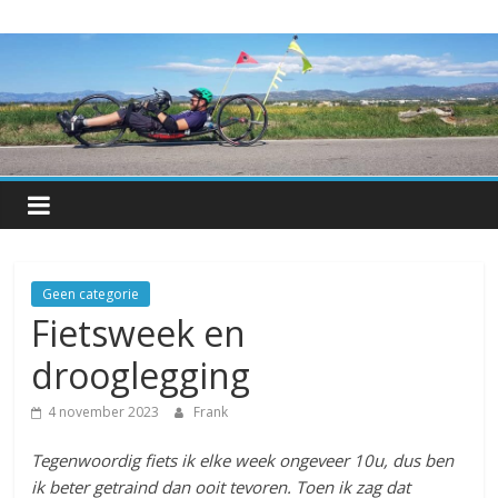
Skip
Hetkan.be
to
content
Over-
leven
met
een
progressieve
spierziekte
Geen categorie
Fietsweek en
drooglegging
4 november 2023
Frank
Tegenwoordig fiets ik elke week ongeveer 10u, dus ben
ik beter getraind dan ooit tevoren. Toen ik zag dat