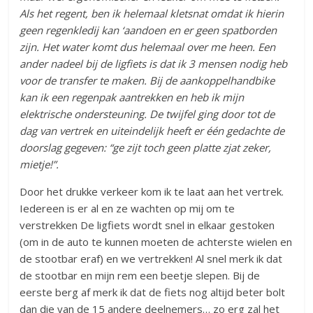
Als het regent, ben ik helemaal kletsnat omdat ik hierin
geen regenkledij kan ‘aandoen en er geen spatborden
zijn. Het water komt dus helemaal over me heen. Een
ander nadeel bij de ligfiets is dat ik 3 mensen nodig heb
voor de transfer te maken. Bij de aankoppelhandbike
kan ik een regenpak aantrekken en heb ik mijn
elektrische ondersteuning. De twijfel ging door tot de
dag van vertrek en uiteindelijk heeft er één gedachte de
doorslag gegeven: “ge zijt toch geen platte zjat zeker,
mietje!”.
Door het drukke verkeer kom ik te laat aan het vertrek.
Iedereen is er al en ze wachten op mij om te
verstrekken De ligfiets wordt snel in elkaar gestoken
(om in de auto te kunnen moeten de achterste wielen en
de stootbar eraf) en we vertrekken! Al snel merk ik dat
de stootbar en mijn rem een beetje slepen. Bij de
eerste berg af merk ik dat de fiets nog altijd beter bolt
dan die van de 15 andere deelnemers… zo erg zal het