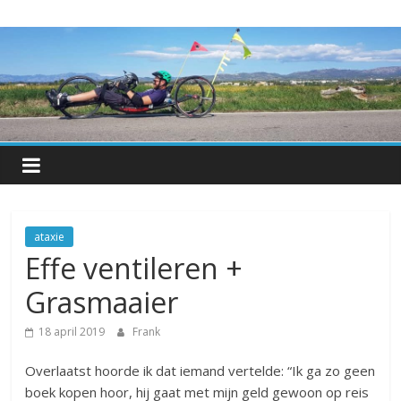
Skip
Hetkan.be
to
content
Over-
leven
met
een
progressieve
spierziekte
ataxie
Effe ventileren +
Grasmaaier
18 april 2019
Frank
Overlaatst hoorde ik dat iemand vertelde: “Ik ga zo geen
boek kopen hoor, hij gaat met mijn geld gewoon op reis