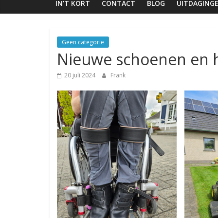
IN’T KORT
CONTACT
BLOG
UITDAGING
Geen categorie
Nieuwe schoenen en h
20 juli 2024
Frank