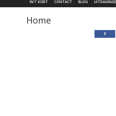
IN’T KORT
CONTACT
BLOG
UITDAGING
Home